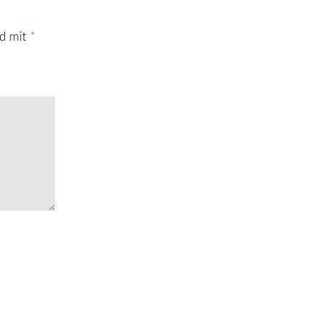
nd mit
*