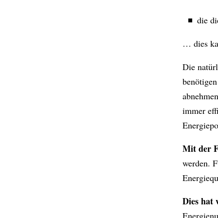
die d
… dies ka
Die natür
benötigen
abnehmen 
immer effi
Energiepo
Mit der F
werden. F
Energiequ
Dies hat
Energienu