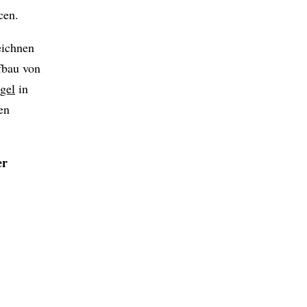
cen.
eichnen
fbau von
gel
in
en
er