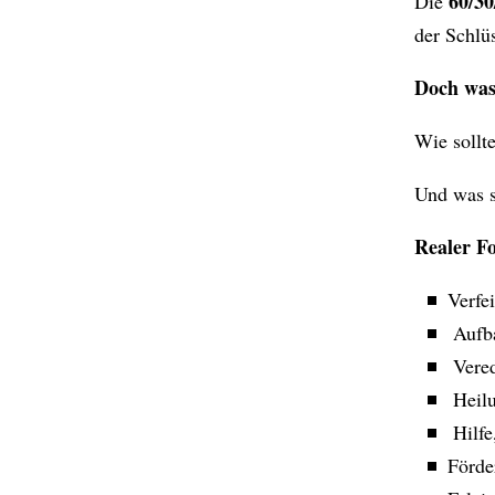
60/30
Die
der Schlüs
Doch was 
Wie sollte
Und was s
Realer Fo
Verfe
Aufb
Vered
Heilu
Hilfe
Förde