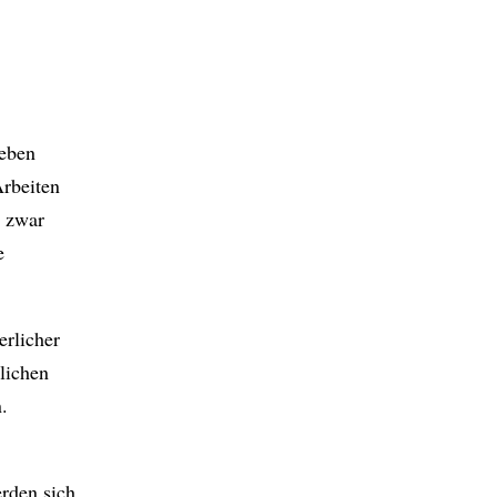
Leben
rbeiten
e zwar
e
rlicher
lichen
.
erden sich