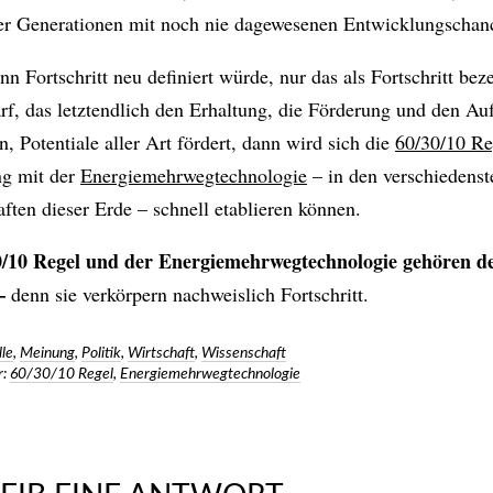
er Generationen mit noch nie dagewesenen Entwicklungschan
n Fortschritt neu definiert würde, nur das als Fortschritt bez
rf, das letztendlich den Erhaltung, die Förderung und den Au
n, Potentiale aller Art fördert, dann wird sich die
60/30/10 Re
ng mit der
Energiemehrwegtechnologie
– in den verschiedenst
ften dieser Erde – schnell etablieren können.
0/10 Regel und der Energiemehrwegtechnologie gehören d
 –
denn sie verkörpern nachweislich Fortschritt.
lle
,
Meinung
,
Politik
,
Wirtschaft
,
Wissenschaft
:
60/30/10 Regel
,
Energiemehrwegtechnologie