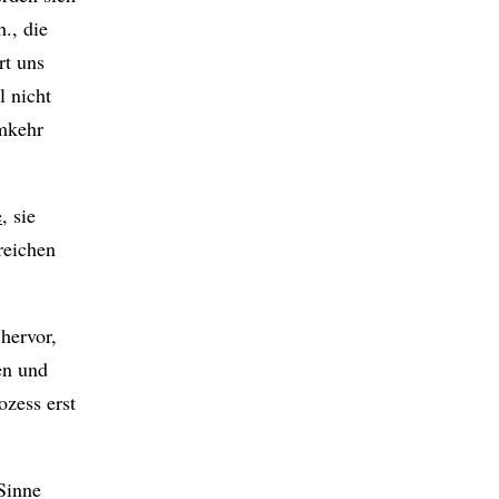
., die
rt uns
l nicht
Umkehr
e
, sie
reichen
 hervor,
en und
ozess erst
 Sinne