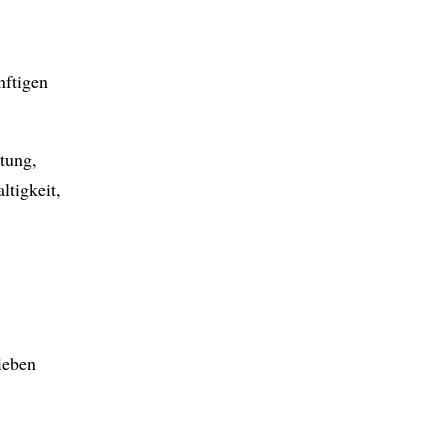
nftigen
ltung,
tigkeit,
ieben