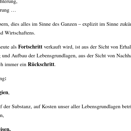
chterung,
erung …
ern, dies alles im Sinne des Ganzen – explizit im Sinne zukü
d Wirtschaftens.
Fortschritt
eute als
verkauft wird, ist aus der Sicht von Erha
 und Aufbau der Lebensgrundlagen, aus der Sicht von Nachhal
Rückschritt
ich immer ein
.
:
ng
gien
,
uf der Substanz, auf Kosten unser aller Lebensgrundlagen betr
n,
isen,