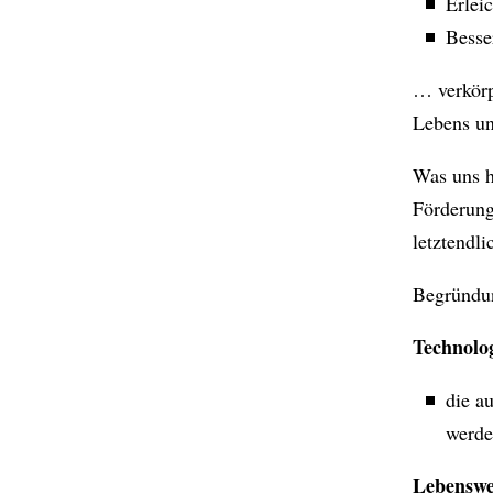
Erlei
Bess
… verkörp
Lebens un
Was uns h
Förderung
letztendl
Begründu
Technolo
die a
werde
Lebenswe