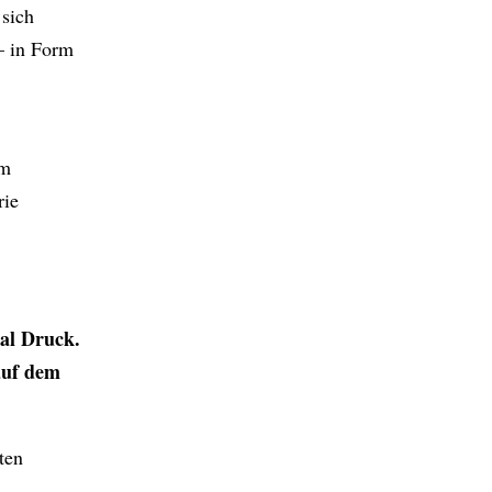
 sich
– in Form
um
rie
ial Druck.
 auf dem
ten