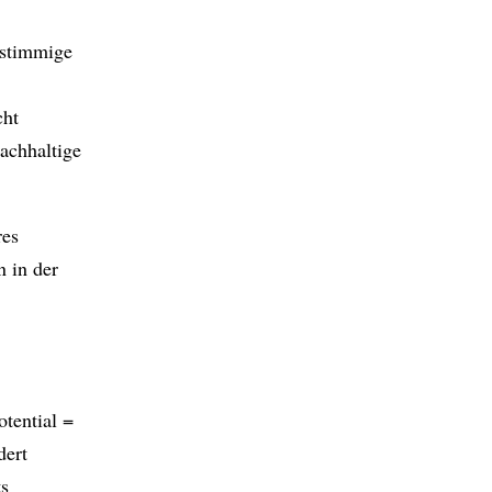
 stimmige
cht
nachhaltige
res
 in der
otential =
dert
ts