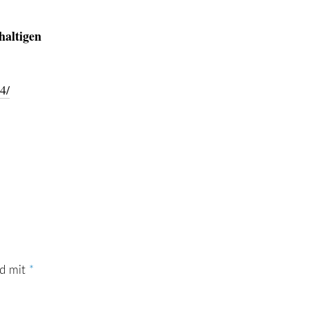
haltigen
4/
nd mit
*