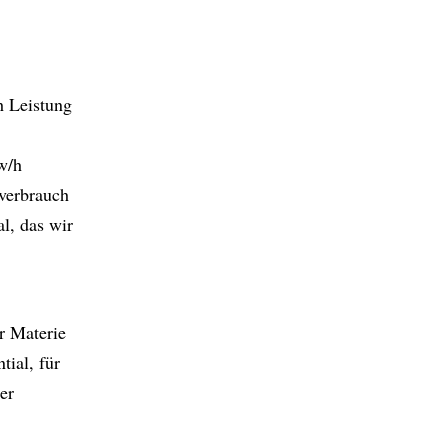
h Leistung
w/h
fverbrauch
l, das wir
r Materie
tial, für
er