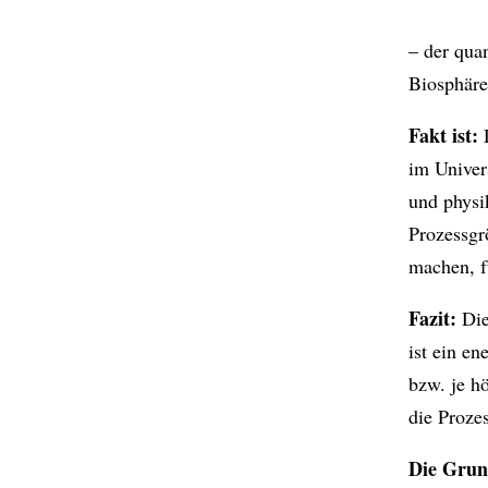
– der quan
Biosphäre
Fakt ist:
D
im Univer
und physi
Prozessgr
machen, f
Fazit:
Die
ist ein e
bzw. je hö
die Proze
Die Grund