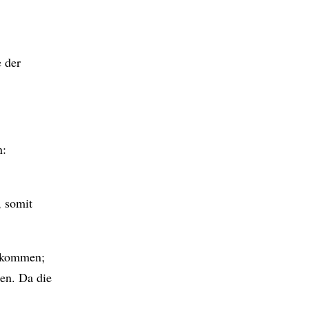
e der
n:
, somit
 kommen;
en. Da die