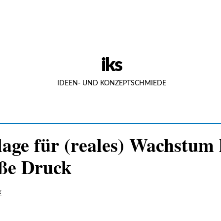
iks
IDEEN- UND KONZEPTSCHMIEDE
age für (reales) Wachstum l
öße Druck
k