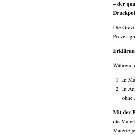
– der qua
Druckpote
Die Gravi
Prozessgr
Erklärun
Während d
In Ma
In An
ohne 
Mit der F
die Mater
Materie j