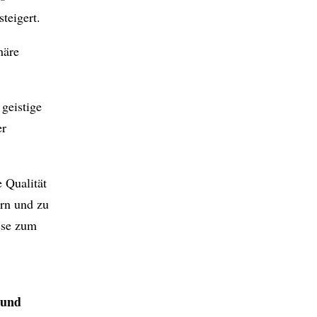
teigert.
häre
 geistige
er
 Qualität
ern und zu
sse zum
 und