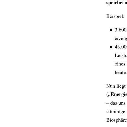
speicher
Beispiel:
3.600
erzeu
43.00
Leist
eines
heute
Nun liegt
(„Energi
– das uns
stimmige 
Biosphäre