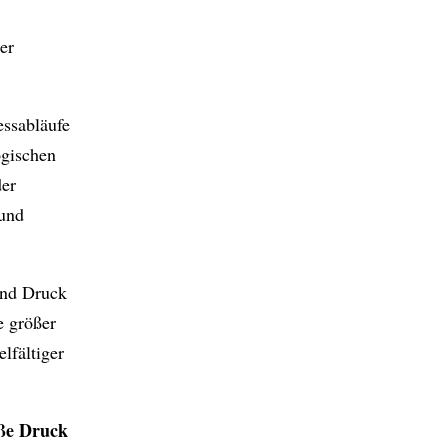
er
essabläufe
ogischen
der
 und
und Druck
e größer
elfältiger
öße Druck