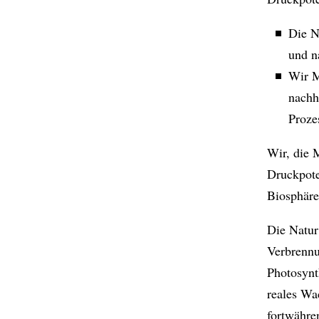
Die N
und n
Wir M
nachh
Proze
Wir, die 
Druckpote
Biosphäre
Die Natur
Verbrennu
Photosynt
reales Wa
fortwähre