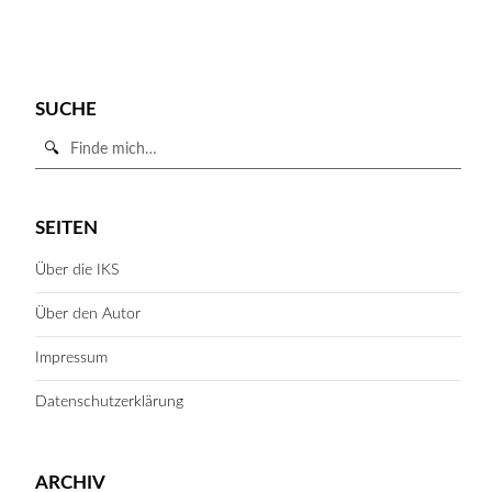
SUCHE
Suche
in
https://iks-
SUCHE STARTEN
hessen.de/
SEITEN
Über die IKS
Über den Autor
Impressum
Datenschutzerklärung
ARCHIV