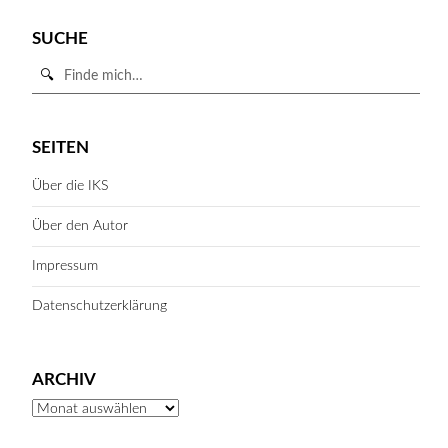
SUCHE
Suche
in
https://iks-
SUCHE STARTEN
hessen.de/
SEITEN
Über die IKS
Über den Autor
Impressum
Datenschutzerklärung
ARCHIV
Archiv