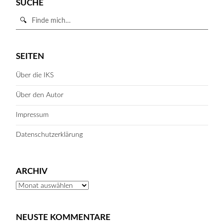
SUCHE
Suche
in
https://iks-
SUCHE STARTEN
hessen.de/
SEITEN
Über die IKS
Über den Autor
Impressum
Datenschutzerklärung
ARCHIV
Archiv
NEUSTE KOMMENTARE