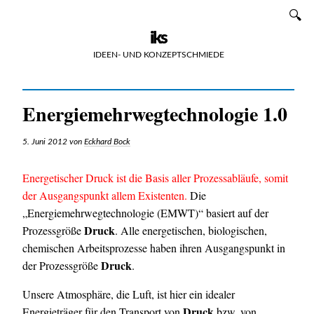
Zum
SUCHEN
Inhalt
iks
IDEEN- UND KONZEPTSCHMIEDE
Energiemehrwegtechnologie 1.0
5. Juni 2012
von
Eckhard Bock
Energetischer Druck ist die Basis aller Prozessabläufe, somit
der Ausgangspunkt allem Existenten.
Die
„Energiemehrwegtechnologie (EMWT)“ basiert auf der
Druck
Prozessgröße
. Alle energetischen, biologischen,
chemischen Arbeitsprozesse haben ihren Ausgangspunkt in
Druck
der Prozessgröße
.
Unsere Atmosphäre, die Luft, ist hier ein idealer
Druck
Energieträger für den Transport von
bzw. von