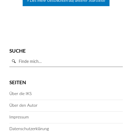
Lies mehr Geschichten auf unserer Startseite
SUCHE
Suche
in
https://iks-
SUCHE STARTEN
hessen.de/
SEITEN
Über die IKS
Über den Autor
Impressum
Datenschutzerklärung